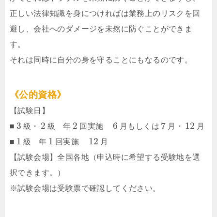
正しい法律知識を身につければは業務上のリスクを回
避し、会社へのダメージを未然に防ぐことができま
す。
それは同時に自分の身を守ることにもなるのです。
《公的資格》
【試験日】
3
2
2
6
7
12
■
級・
級 年
回実施
月もしくは
月・
月
1
1
12
■
級 年
回実施
月
【試験会場】全国各地（申込時に希望する受験地を選
択できます。）
※試験会場は受験票で確認してください。