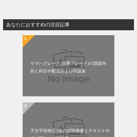
稿
ナ
ビ
あなたにおすすめの注目記事
ゲ
ー
シ
ョ
ヤマハグレード(指導グレード)の課題内
ン
容と科目や配点および問題集
天文宇宙検定1級の試験概要とテキストや