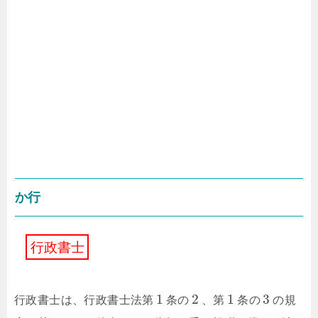
か行
行
政
書
士
1
2
1
3
行政書士は、行政書士法第
条の
、第
条の
の規