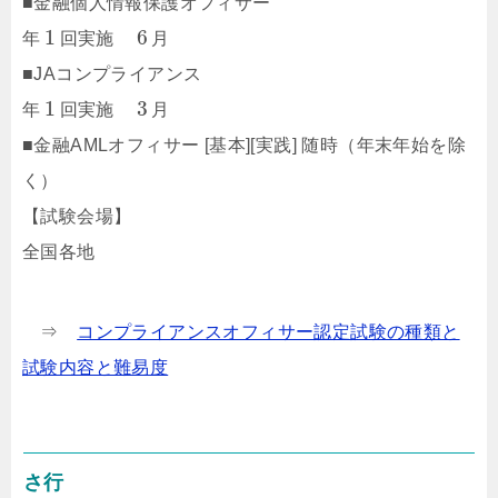
■金融個人情報保護オフィサー
1
6
年
回実施
月
■JAコンプライアンス
1
3
年
回実施
月
■金融AMLオフィサー [基本][実践] 随時（年末年始を除
く）
【試験会場】
全国各地
⇒
コンプライアンスオフィサー認定試験の種類と
試験内容と難易度
さ行