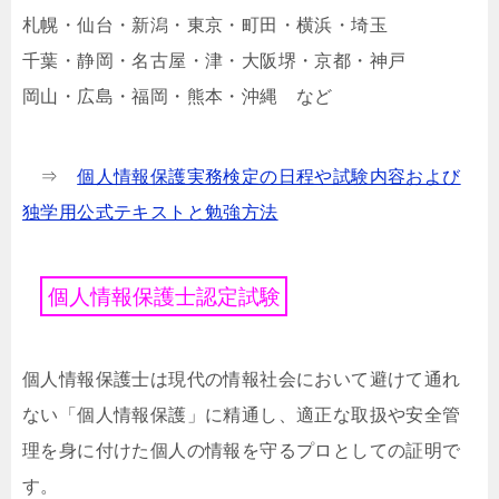
札幌・仙台・新潟・東京・町田・横浜・埼玉
千葉・静岡・名古屋・津・大阪堺・京都・神戸
岡山・広島・福岡・熊本・沖縄 など
⇒
個人情報保護実務検定の日程や試験内容および
独学用公式テキストと勉強方法
個
人
情
報
保
護
士
認
定
試
験
個人情報保護士は現代の情報社会において避けて通れ
ない「個人情報保護」に精通し、適正な取扱や安全管
理を身に付けた個人の情報を守るプロとしての証明で
す。