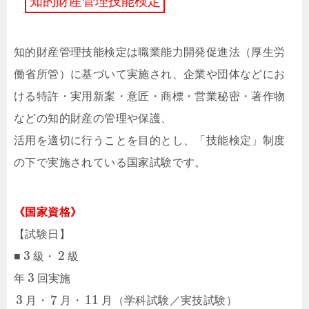
知
的
財
産
管
理
技
能
検
定
知的財産管理技能検定は職業能力開発促進法（厚生労
働省所管）に基づいて実施され、企業や団体などにお
ける特許・実用新案・意匠・商標・営業秘密・著作物
などの知的財産の管理や保護、
活用を適切に行うことを目的とし、「技能検定」制度
の下で実施されている国家試験です。
《国家資格》
【試験日】
3
2
■
級・
級
3
年
回実施
3
7
11
月・
月・
月（学科試験／実技試験）