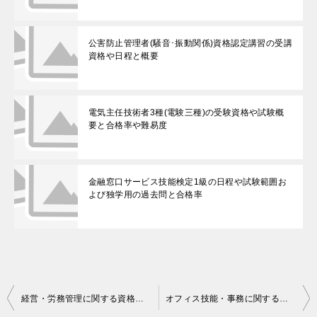
公害防止管理者(騒音･振動関係)資格認定講習の受講
資格や日程と概要
電気主任技術者3種(電験三種)の受験資格や試験概
要と合格率や難易度
金融窓口サービス技能検定1級の日程や試験範囲お
よび独学用の過去問と合格率
投
経営・労務管理に関する資格一覧 業務を円滑に業務以外の面からも企業に貢献！
オフィス技能・事務に関する資格一覧 スキルアップ,就職活動,転職に実力をアピール