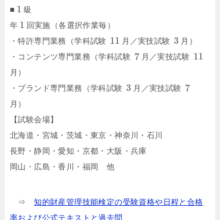
1
■
級
1
年
回実施（各選択作業毎）
11
3
・特許専門業務（学科試験
月／実技試験
月）
7
11
・コンテンツ専門業務（学科試験
月／実技試験
月）
3
7
・ブランド専門業務（学科試験
月／実技試験
月）
【試験会場】
北海道・宮城・茨城・東京・神奈川・石川
長野・静岡・愛知・京都・大阪・兵庫
岡山・広島・香川・福岡 他
⇒
知的財産管理技能検定の受験資格や日程と合格
率および公式テキストと過去問