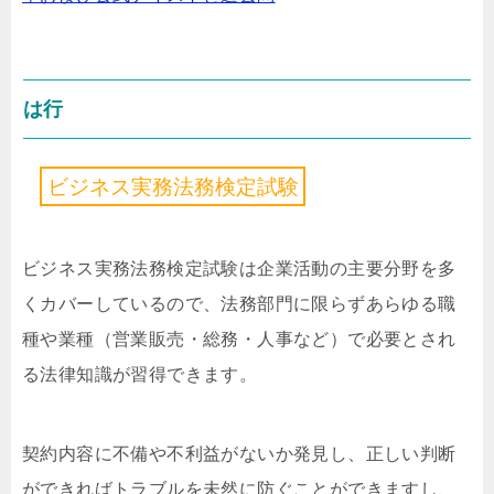
は行
ビ
ジ
ネ
ス
実
務
法
務
検
定
試
験
ビジネス実務法務検定試験は企業活動の主要分野を多
くカバーしているので、法務部門に限らずあらゆる職
種や業種（営業販売・総務・人事など）で必要とされ
る法律知識が習得できます。
契約内容に不備や不利益がないか発見し、正しい判断
ができればトラブルを未然に防ぐことができますし、