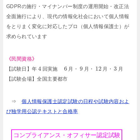
GDPRの施行・マイナンバー制度の運用開始・改正法
全面施行により、現代の情報化社会において個人情報
をとりまく変化に対応したプロ（個人情報保護士）が
求められています
《民間資格》
4
6
9
12
3
【試験日】年
回実施
月・
月・
月・
月
【試験会場】全国主要都市
⇒
個人情報保護士認定試験の日程や試験内容およ
び独学用公認テキストと合格率
コ
ン
プ
ラ
イ
ア
ン
ス
・
オ
フ
ィ
サ
ー
認
定
試
験