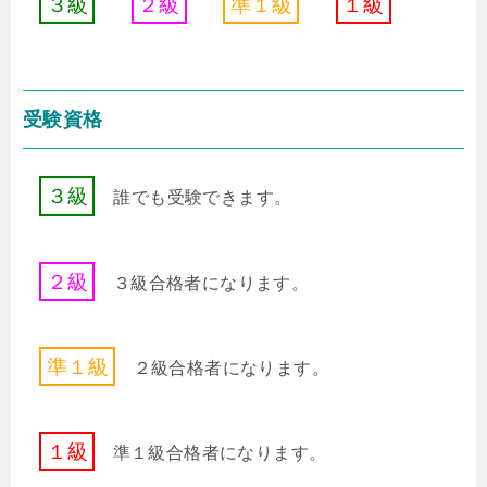
３
級
２
級
準
１
級
１
級
受験資格
３
級
誰でも受験できます。
２
級
３
級
合格者になります。
準
１
級
２
級
合格者になります。
１
級
準
１
級
合格者になります。