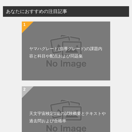
ビ
あなたにおすすめの注目記事
ゲ
ー
シ
ョ
ヤマハグレード(指導グレード)の課題内
ン
容と科目や配点および問題集
天文宇宙検定1級の試験概要とテキストや
過去問および合格率