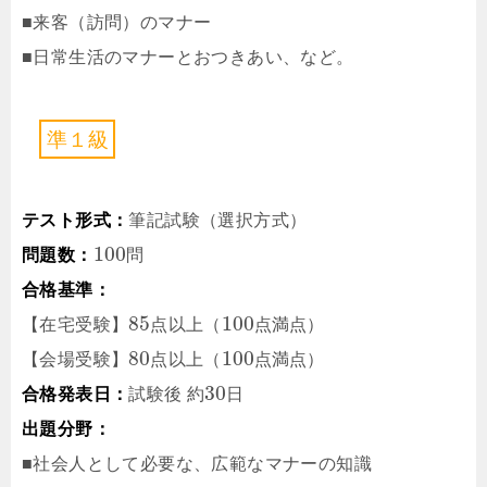
■来客（訪問）のマナー
■日常生活のマナーとおつきあい、など。
準
１
級
テスト形式：
筆記試験（選択方式）
100
問題数：
問
合格基準：
85
100
【在宅受験】
点
以上（
点
満点）
80
100
【会場受験】
点
以上（
点
満点）
30
合格発表日：
試験後
約
日
出題分野：
■社会人として必要な、広範なマナーの知識