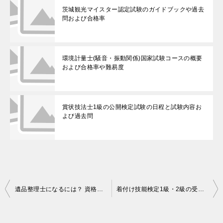
茨城観光マイスター認定試験のガイドブックや過去
問および合格率
環境計量士(騒音・振動関係)国家試験コースの概要
および合格率や難易度
賞状技法士1級の公開検定試験の日程と試験内容お
よび過去問
投
遺品整理士になるには？ 資格をとる講座の受講資格と合格基準
着付け技能検定1級・2級の受験資格と筆記および実技の試験科目と範囲
稿
ナ