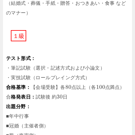
（結婚式・葬儀・手紙・贈答・おつきあい・食事 など
のマナー）
１
級
テスト形式：
・筆記試験（選択・記述方式および小論文）
・実技試験（ロールプレイング方式）
80
100
合格基準：
【会場受験】各
点
以上（各
点
満点）
30
合
格発表日：
試験後
約
日
出題分野：
■年中行事
■冠婚（主催者側）