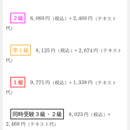
6
,
069
2
,
468
２
級
円
（税込）+
円
（テキスト
代）
8
,
125
2
,
674
準
１
級
円
（税込）+
円
（テキスト
代）
9
,
771
1
,
338
１
級
円
（税込）+
円
（テキスト
代）
8
,
023
同
時
受
験
３
級
・
２
級
円
（税込）+
2
,
468
円
（テキスト代）