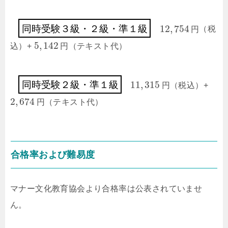
12
,
754
同
時
受
験
３
級
・
２
級
・
準
１
級
円
（税
5
,
142
込）+
円
（テキスト代）
11
,
315
同
時
受
験
２
級
・
準
１
級
円
（税込）+
2
,
674
円
（テキスト代）
合格率および難易度
マナー文化教育協会より合格率は公表されていませ
ん。