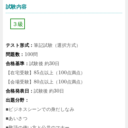
試験内容
３
級
テスト形式：
筆記試験（選択方式）
100
問題数：
問
30
合格基準：
試験後
約
日
85
100
【在宅受験】
点
以上（
点
満点）
80
100
【会場受験】
点
以上（
点
満点）
30
合格発表日：
試験後
約
日
出題分野：
■ビジネスシーンでの身だしなみ
■あいさつ
■敬語の使い方と公共のマナー