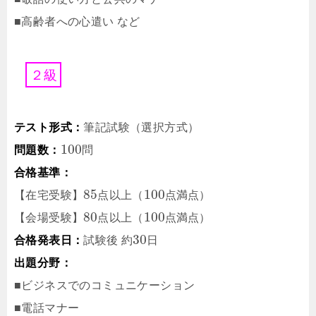
■高齢者への心遣い など
２
級
テスト形式：
筆記試験（選択方式）
100
問題数：
問
合格基準：
85
100
【在宅受験】
点
以上（
点
満点）
80
100
【会場受験】
点
以上（
点
満点）
30
合格発表日：
試験後
約
日
出題分野：
■ビジネスでのコミュニケーション
■電話マナー