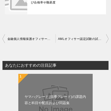
び合格率や難易度
投
金融個人情報保護オフィサー２級認定試験の概要と難易度や合格率
AMLオフィサー認定試験の試験内容と独学用のテキストと問題集
稿
ナ
ビ
あなたにおすすめの注目記事
ゲ
ー
シ
ョ
ヤマハグレード(指導グレード)の課題内
ン
容と科目や配点および問題集