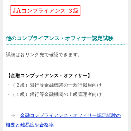
JA
コ
ン
プ
ラ
イ
ア
ン
ス
３
級
他のコンプライアンス・オフィサー認定試験
詳細は各リンク先で確認できます。
【金融コンプライアンス・オフィサー】
・（
２
級）銀行等金融機関の一般行職員向け
・（
１
級）銀行等金融機関の上級管理者向け
⇒
金融コンプライアンス・オフィサー認定試験の
概要と難易度や合格率