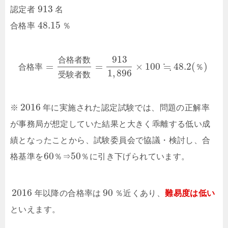
913
認定者
名
48.15
合格率
％
913
合
格
者
数
≒
=
=
×
100
48.2
(
)
合
格
率
％
1
,
896
受
験
者
数
2016
※
年に実施された認定試験では、問題の正解率
が事務局が想定していた結果と大きく乖離する低い成
績となったことから、試験委員会で協議・検討し、合
60
50
格基準を
％⇒
％に引き下げられています。
2016
90
年以降の合格率は
％近くあり、
難易度は低い
といえます。