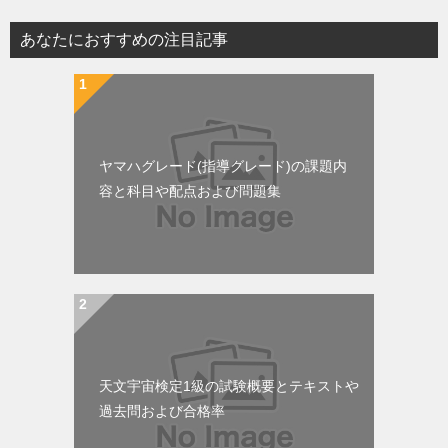
ビ
あなたにおすすめの注目記事
ゲ
ー
シ
ョ
ヤマハグレード(指導グレード)の課題内
ン
容と科目や配点および問題集
天文宇宙検定1級の試験概要とテキストや
過去問および合格率