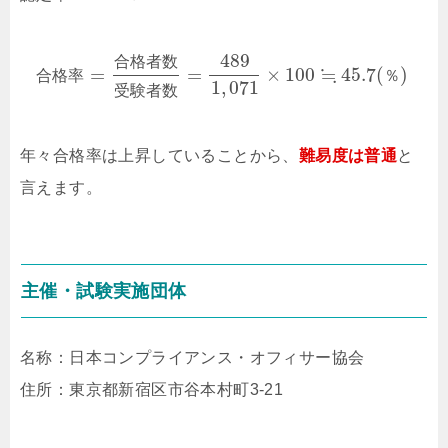
489
合
格
者
数
≒
=
=
×
100
45.7
(
)
合
格
率
％
1
,
071
受
験
者
数
年々合格率は上昇していることから、
難易度は普通
と
言えます。
主催・試験実施団体
名称：日本コンプライアンス・オフィサー協会
住所：東京都新宿区市谷本村町3-21