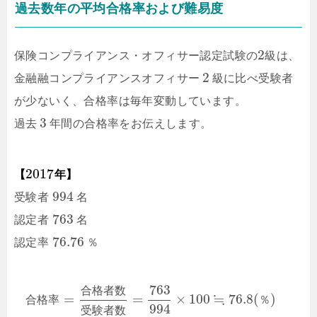
過去数年の平均合格率および難易度
2
保険コンプライアンス・オフィサー認定試験の
級
は、
2
金融融コンプライアンスオフィサー
級に比べ受験者
が少ないく、合格率は毎年変動しています。
3
過去
年間の合格率をお伝えします。
2017
【
年】
994
受験者
名
763
認定者
名
76.76
認定率
％
763
合
格
者
数
≒
=
=
×
100
76.8
(
)
合
格
率
％
994
受
験
者
数