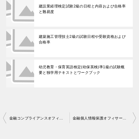
建設業経理検定試験2級の日程と内容および合格率
と難易度
建築施工管理技士2級の試験日程や受験資格および
合格率
幼児教育・保育英語検定(幼保英検)準1級の試験概
要と独学用テキストとワークブック
投
金融コンプライアンスオフィサー認定試験の概要と難易度や合格率
金融個人情報保護オフィサー２級認定試験の概要と難易度や合格率
稿
ナ