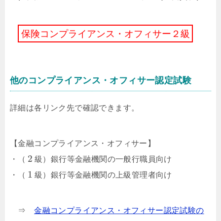
保
険
コ
ン
プ
ラ
イ
ア
ン
ス
・
オ
フ
ィ
サ
ー
２
級
他のコンプライアンス・オフィサー認定試験
詳細は各リンク先で確認できます。
【金融コンプライアンス・オフィサー】
2
・（
級）銀行等金融機関の一般行職員向け
1
・（
級）銀行等金融機関の上級管理者向け
⇒
金融コンプライアンス・オフィサー認定試験の