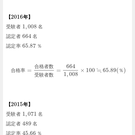
2016
【
年】
1
,
008
受験者
名
664
認定者
名
65.87
認定率
％
664
合
格
者
数
≒
=
=
×
100
65.89
(
)
合
格
率
％
1
,
008
受
験
者
数
2015
【
年】
1
,
071
受験者
名
489
認定者
名
45.66
認定率
％