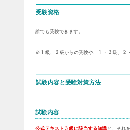
受験資格
誰でも受験できます。
1
2
1
2
2
※
級、
級からの受験や、
・
級、
試験内容と受験対策方法
試験内容
3
公式テキスト
級に該当する知識
と、それ