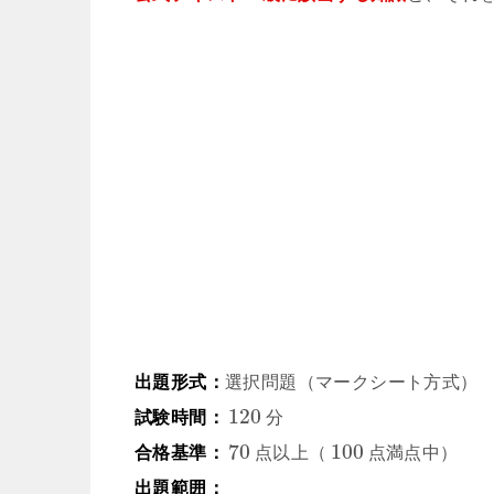
出題形式：
選択問題（マークシート方式）
120
試験時間：
分
70
100
合格基準：
点以上（
点満点中）
出題範囲：