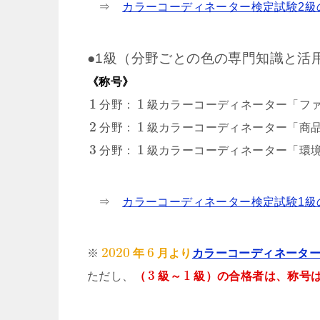
⇒
カラーコーディネーター検定試験2級
●1級（分野ごとの色の専門知識と活
《称号》
1
1
分野：
級カラーコーディネーター「フ
2
1
分野：
級カラーコーディネーター「商
3
1
分野：
級カラーコーディネーター「環
⇒
カラーコーディネーター検定試験1級
2020
6
※
年
月より
カラーコーディネータ
3
1
ただし、
（
級～
級）の合格者は、称号