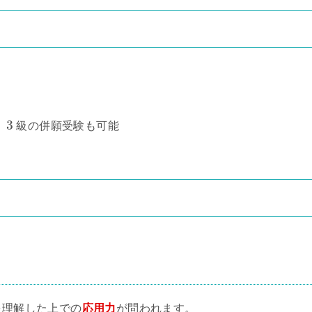
3
・
級の併願受験も可能
を理解した上での
応用力
が問われます。