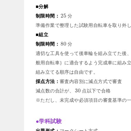
■分解
25
制限時間：
分
準備作業で整理した試験用自転車を取り外
■組立
80
制限時間：
分
適切な工具を使って後車輪を組み立てた後、試験
般用自転車｝に適合するよう完成車に組み
組み立てる順序は自由です。
採点方法：
審査内容別に減点方式で審査
30
減点数の合計が、
点以下で合格
※ただし、未完成や必須項目の審査基準の
●学科試験
出題形式：
マークシート方式