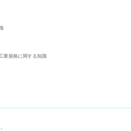
識
工業規格に関する知識
す。