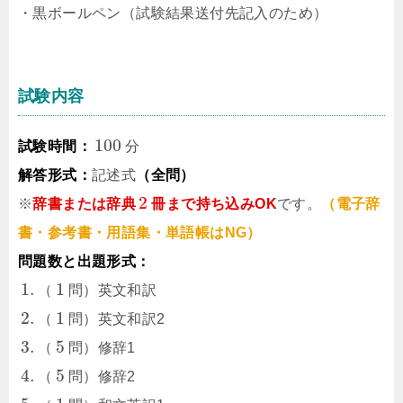
・黒ボールペン（試験結果送付先記入のため）
試験内容
100
試験時間：
分
解答形式：
記述式
（全問）
2
※
辞書または辞典
冊まで持ち込みOK
です。
（電子辞
書・参考書・用語集・単語帳はNG）
問題数と出題形式：
1.
1
（
問）英文和訳
2.
1
（
問）英文和訳2
3.
5
（
問）修辞1
4.
5
（
問）修辞2