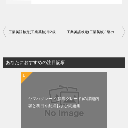
投
工業英語検定(工業英検)準2級の試験日程や内容と公式過去問および難易度
工業英語検定(工業英検)1級の試験日程や内容と公式過去問および難易度
稿
ナ
ビ
あなたにおすすめの注目記事
ゲ
ー
シ
ョ
ヤマハグレード(指導グレード)の課題内
ン
容と科目や配点および問題集