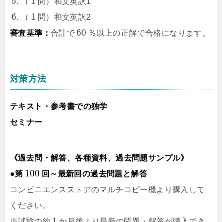
5.
1
（
問）和文英訳1
6.
1
（
問）和文英訳2
60
審査基準：
合計で
％以上の正解で合格になります。
対策方法
テキスト・参考書での独学
セミナー
《過去問・解答、各種資料、過去問題サンプル》
100
●第
回～最新回の過去問題と解答
コンビニエンスストアのマルチコピー機より購入して
ください。
1
※試験の約
か月後より最新の問題・解答が購入でき