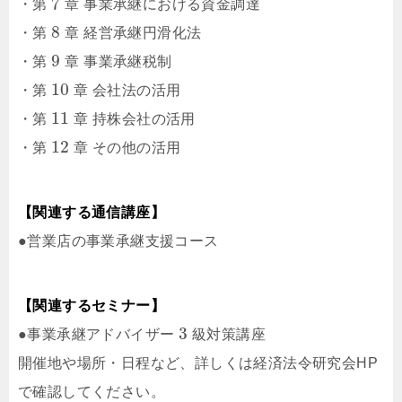
7
・第
章 事業承継における資金調達
8
・第
章 経営承継円滑化法
9
・第
章 事業承継税制
10
・第
章 会社法の活用
11
・第
章 持株会社の活用
12
・第
章 その他の活用
【関連する通信講座】
●営業店の事業承継支援コース
【関連するセミナー】
3
●事業承継アドバイザー
級対策講座
開催地や場所・日程など、詳しくは経済法令研究会HP
で確認してください。