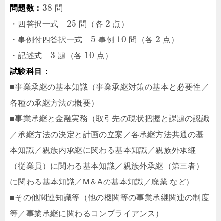
38
問題数：
問
25
2
・四答択一式
問（各
点）
5
10
2
・事例付四答択一式
事例
問（各
点）
3
10
・記述式
題（各
点）
試験科目：
■事業承継の基本知識（事業承継対策の基本と必要性／
各種の承継方法の概要）
■事業承継と金融実務（取引先の現状把握と課題の認識
／承継方法の決定と計画の立案／各承継方法共通の基
本知識／親族内承継に関わる基本知識／親族外承継
（従業員）に関わる基本知識／親族外承継（第三者）
に関わる基本知識／M＆Aの基本知識／廃業 など）
■その他関連知識等（他の機関等の事業承継関連の制度
等／事業承継に関わるコンプライアンス）