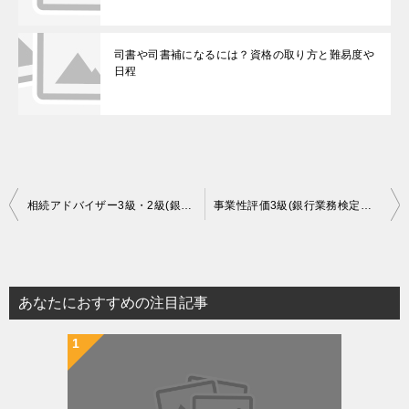
司書や司書補になるには？資格の取り方と難易度や
日程
投
相続アドバイザー3級・2級(銀行業務検定試験)の問題内容や合格率と難易度
事業性評価3級(銀行業務検定試験)の問題内容や合格率と難易度
稿
ナ
ビ
あなたにおすすめの注目記事
ゲ
ー
シ
ョ