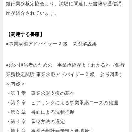
銀行業務検定協会より、試験に関連した書籍や通信講
座が紹介されています。
【関連する書籍】
3
●事業承継アドバイザー
級 問題解説集
●渉外担当者のための 事業承継がよくわかる本（銀行
3
業務検定試験 事業承継アドバイザー
級 参考図書）
≪内容≫
1
・第
章 事業承継支援の基本
2
・第
章 ヒアリングによる事業承継ニーズの発掘
3
・第
章 書面による現状把握
4
・第
章 承継方法の選定
5
・第
章 事業承継計画策定と進捗管理