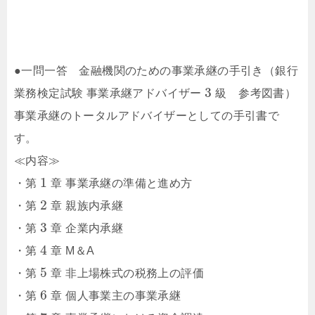
●一問一答 金融機関のための事業承継の手引き（銀行
3
業務検定試験 事業承継アドバイザー
級 参考図書）
事業承継のトータルアドバイザーとしての手引書で
す。
≪内容≫
1
・第
章 事業承継の準備と進め方
2
・第
章 親族内承継
3
・第
章 企業内承継
4
・第
章 M＆A
5
・第
章 非上場株式の税務上の評価
6
・第
章 個人事業主の事業承継