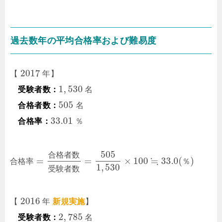
過去数年の平均合格率および難易度
2017
【
年】
1
,
530
受験者数：
名
505
合格者数：
名
33.01
合格率：
％
505
合
格
者
数
≒
=
=
×
100
33.0
(
)
合
格
率
％
1
,
530
受
験
者
数
2016
【
年
新規実施
】
2
,
785
受験者数：
名