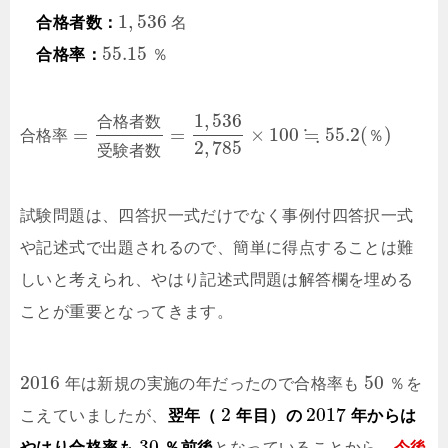
1
,
536
合格者数：
名
55.15
合格率：
％
1
,
536
合
格
者
数
≒
=
=
×
100
55.2
(
)
合
格
率
％
2
,
785
受
験
者
数
試験問題は、四答択一式だけでなく事例付四答択一式
や記述式で出題されるので、簡単に得点することは難
しいと考えられ、やはり記述式問題は解答欄を埋める
ことが重要となってきます。
2016
50
年は新規の実施の年だったので合格率も
％を
2
2017
こえていましたが、
翌年（
年目）の
年からは
30
やはり合格率も
％前後
となっていることから、
今後