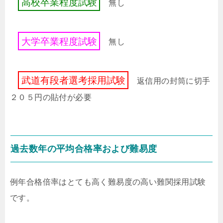
高
校
卒
業
程
度
試
験
無し
大
学
卒
業
程
度
試
験
無し
武
道
有
段
者
選
考
採
用
試
験
返信用の封筒に切手
２０５円の貼付が必要
過去数年の平均合格率および難易度
例年合格倍率はとても高く難易度の高い難関採用試験
です。