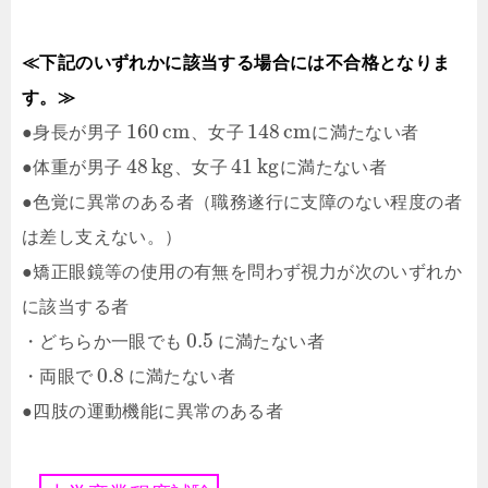
≪下記のいずれかに該当する場合には不合格となりま
す。≫
160
c
m
148
c
m
●身長が男子
、女子
に満たない者
48
k
g
41
k
g
●体重が男子
、女子
に満たない者
●色覚に異常のある者（職務遂行に支障のない程度の者
は差し支えない。）
●矯正眼鏡等の使用の有無を問わず視力が次のいずれか
に該当する者
0.5
・どちらか一眼でも
に満たない者
0.8
・両眼で
に満たない者
●四肢の運動機能に異常のある者