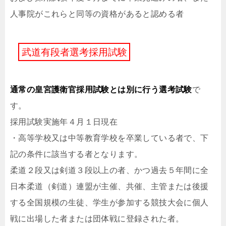
人事院がこれらと同等の資格があると認める者
武
道
有
段
者
選
考
採
用
試
験
通常の皇宮護衛官採用試験とは別に行う選考試験
で
す。
採用試験実施年４月１日現在
・高等学校又は中等教育学校を卒業している者で、下
記の条件に該当する者となります。
柔道２段又は剣道３段以上の者、かつ過去５年間に全
日本柔道（剣道）連盟が主催、共催、主管または後援
する全国規模の生徒、学生が参加する競技大会に個人
戦に出場した者または団体戦に登録された者。