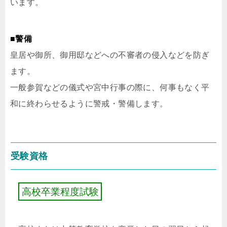
います。
■警備
皇居や御所、御用邸などへの不審者の侵入などを防ぎ
ます。
一般参賀などの儀式や宮中行事の際に、何事もなく平
和に終わらせるように警戒・警備します。
受験資格
高
校
卒
業
程
度
試
験