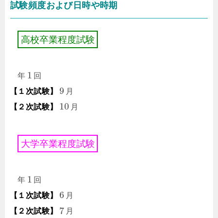
試験頻度および日時や時期
高
校
卒
業
程
度
試
験
1
年
回
9
【１次試験】
月
10
【２次試験】
月
大
学
卒
業
程
度
試
験
1
年
回
6
【１次試験】
月
7
【２次試験】
月