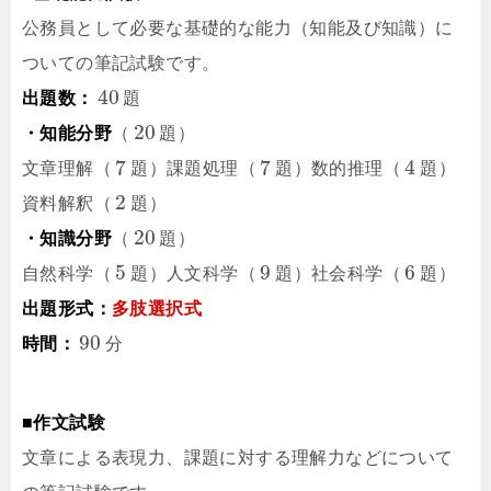
公務員として必要な基礎的な能力（知能及び知識）に
ついての筆記試験です。
40
出題数：
題
20
・知能分野
（
題
）
7
7
4
文章理解（
題
）課題処理（
題
）数的推理（
題
）
2
資料解釈（
題
）
20
・知識分野
（
題
）
5
9
6
自然科学（
題
）人文科学（
題
）社会科学（
題
）
出題形式：
多肢選択式
90
時間：
分
■作文試験
文章による表現力、課題に対する理解力などについて