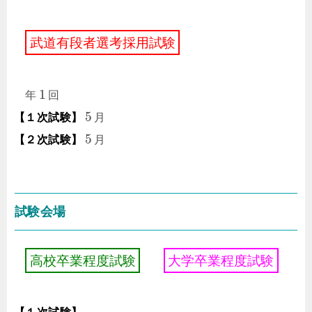
武
道
有
段
者
選
考
採
用
試
験
1
年
回
5
【１次試験】
月
5
【２次試験】
月
試験会場
高
校
卒
業
程
度
試
験
大
学
卒
業
程
度
試
験