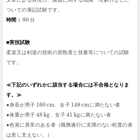
ついての筆記試験です。
80
時間：
分
■実技試験
柔道又は剣道の技術の習熟度と技量等についての試験
です。
≪下記のいずれかに該当する場合には不合格となりま
す。≫
160
c
m
148
c
m
●身長が男子
、女子
に満たない者
48
k
g
41
k
g
●体重が男子
、女子
に満たない者
●色覚に異常のある者（職務遂行に支障のない程度の者
は差し支えない。）