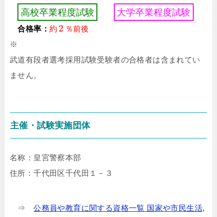
高
校
卒
業
程
度
試
験
大
学
卒
業
程
度
試
験
2
合格率：
約
％
前
後
※
武道有段者選考採用試験受験者の合格者は含まれてい
ません。
主催・試験実施団体
名称：皇宮警察本部
住所：千代田区千代田１－３
⇒
公務員や教育に関する資格一覧 国家や市民生活,