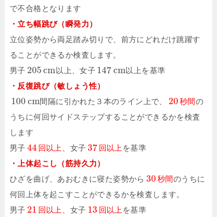
で不合格となります
・立ち幅跳び（瞬発力）
立位姿勢から両足踏み切りで、前方にどれだけ跳躍す
ることができるか検査します。
205
c
m
147
c
m
男子
以上、女子
以上を基準
・反復跳び（敏しょう性）
100
c
m
20
間隔に引かれた３本のライン上で、
秒
間
の
うちに何回サイドステップすることができるかを検査
します
44
37
男子
回
以
上
、女子
回
以
上
を基準
・上体起こし（筋持久力）
30
ひざを曲げ、あおむきに寝た姿勢から
秒
間
のうちに
何回上体を起こすことができるかを検査します。
21
13
男子
回
以
上
、女子
回
以
上
を基準