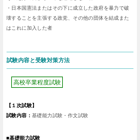
・日本国憲法またはその下に成立した政府を暴力で破
壊することを主張する政党、その他の団体を結成また
はこれに加入した者
試験内容と受験対策方法
高
校
卒
業
程
度
試
験
【１次試験】
試験内容：
基礎能力試験・作文試験
■基礎能力試験