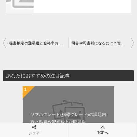
投
秘書検定の難易度と合格率および日程や試験概要
司書や司書補になるには？資格の取り方と難易度や日程
稿
ナ
ビ
あなたにおすすめの注目記事
ゲ
ー
シ
ョ
ヤマハグレード(指導グレード)の課題内
ン
容と科目や配点および問題集
TOPへ
シェア