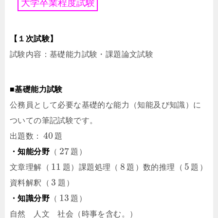
大
学
卒
業
程
度
試
験
【１次試験】
試験内容：基礎能力試験・課題論文試験
■基礎能力試験
公務員として必要な基礎的な能力（知能及び知識）に
ついての筆記試験です。
40
出題数：
題
27
・知能分野
（
題
）
11
8
5
文章理解（
題
）課題処理（
題
）数的推理（
題
）
3
資料解釈（
題
）
13
・知識分野
（
題
）
自然 人文 社会（時事を含む。）