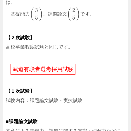
は、
3
2
(
)
(
)
基礎能力
、課題論文
です。
5
5
【２次試験】
高校卒業程度試験と同じです。
武
道
有
段
者
選
考
採
用
試
験
【１次試験】
試験内容：課題論文試験・実技試験
■課題論文試験
文章による表現力、課題に関する知識・理解力などに