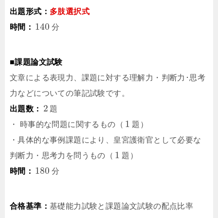
出題形式：
多肢選択式
140
時間：
分
■課題論文試験
文章による表現力、課題に対する理解力・判断力･思考
力などについての筆記試験です。
2
出題数：
題
1
・ 時事的な問題に関するもの（
題
）
・具体的な事例課題により、皇宮護衛官として必要な
1
判断力・思考力を問うもの（
題
）
180
時間：
分
合格基準：
基礎能力試験と課題論文試験の配点比率