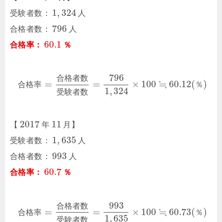
1
,
324
受験者数：
人
796
合格者数：
人
60.1
合格率：
％
796
合
格
者
数
≒
=
=
×
100
60.12
(
)
合
格
率
％
1
,
324
受
験
者
数
2017
11
【
年
月】
1
,
635
受験者数：
人
993
合格者数：
人
60.7
合格率：
％
993
合
格
者
数
≒
=
=
×
100
60.73
(
)
合
格
率
％
1
,
635
受
験
者
数