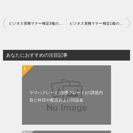
投
ビジネス実務マナー検定3級の試験概要と審査基準および過去問や合格率
ビジネス実務マナー検定1級の試験概要と審査基準および過去問や合格率
稿
ナ
ビ
あなたにおすすめの注目記事
ゲ
ー
シ
ョ
ヤマハグレード(指導グレード)の課題内
ン
容と科目や配点および問題集