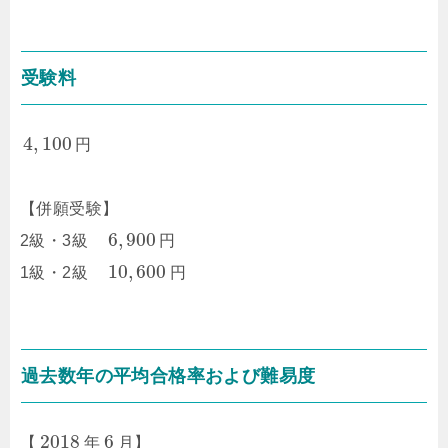
受験料
4
,
100
円
【併願受験】
6
,
900
2級・3級
円
10
,
600
1級・2級
円
過去数年の平均合格率および難易度
2018
6
【
年
月】