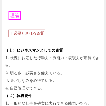
理
論
Ⅰ
必
要
と
さ
れ
る
資
質
1
（
）ビジネスマンとしての資質
1.
状況にお応じた行動力・判断力・表現力が期待でき
る。
2.
明るさ・誠実さを備えている。
3.
身だしなみを心得ている。
4.
自己管理ができる。
2
（
）執務要件
1.
一般的な仕事を確実に実行できる能力がある。