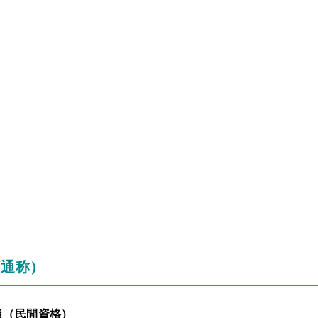
と通称）
級（民間資格）