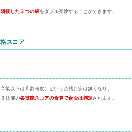
2
、
隣接した
つの級
をダブル受験することができます。
合格スコア
2
6
（
級以下は
割程度）という合格目安は無くなり、
3
の
技能の
各技能スコアの合算で合否は判定
されます。