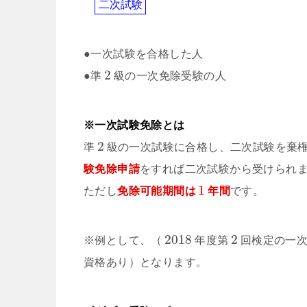
二
次
試
験
●一次試験を合格した人
2
●準
級の一次免除受験の人
※一次試験免除とは
2
準
級の一次試験に合格し、二次試験を棄
験免除申請
をすれば二次試験から受けられ
1
ただし
免除可能期間は
年間
です。
2018
2
※例として、（
年度第
回検定の一
資格あり）となります。