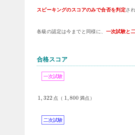
スピーキングのスコアのみで合否を判定
さ
各級の認定は今までと同様に、
一次試験と
合格スコア
一
次
試
験
1
,
322
1
,
800
点（
満点）
二
次
試
験