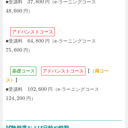
37
,
800
■受講料
円
（e-ラーニングコース
48
,
600
円
）
ア
ド
バ
ン
ス
ト
コ
ー
ス
64
,
800
■受講料
円
（e-ラーニングコース
75
,
600
円
）
基
礎
コ
ー
ス
ア
ド
バ
ン
ス
ト
コ
ー
ス
【
（両コー
ス）
】
102
,
600
■受講料
円
（e-ラーニングコース
124
,
200
円
）