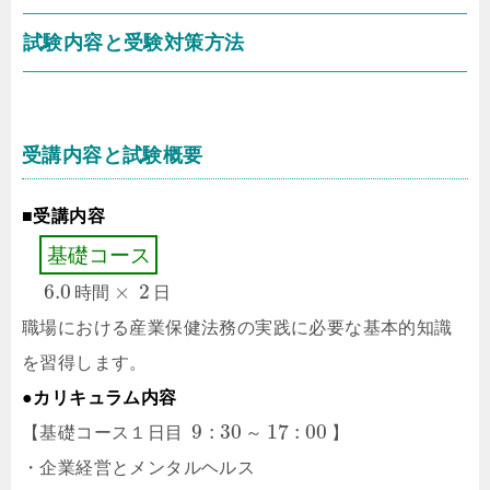
試験内容と受験対策方法
受講内容と試験概要
■受講内容
基
礎
コ
ー
ス
6.0
×
2
時
間
⽇
職場における産業保健法務の実践に必要な基本的知識
を習得します。
●カリキュラム内容
9
:
30
17
:
00
【基礎コース１日目
～
】
・企業経営とメンタルヘルス