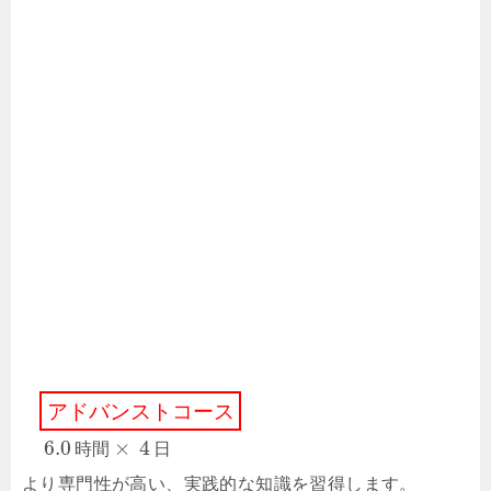
ア
ド
バ
ン
ス
ト
コ
ー
ス
6.0
×
4
時
間
⽇
より専⾨性が⾼い、実践的な知識を習得します。