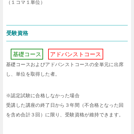
（１コマ１単位）
受験資格
基
礎
コ
ー
ス
ア
ド
バ
ン
ス
ト
コ
ー
ス
基礎コースおよびアドバンストコースの全単元に出席
し、単位を取得した者。
※認定試験に合格しなかった場合
受講した講座の終了⽇から３年間（不合格となった回
を含め合計３回）に限り、受験資格が維持できます。