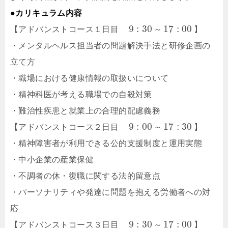
●カリキュラム内容
9
:
30
17
:
00
【アドバンストコース１日目
～
】
・メンタルヘルス担当者の問題解決手法と研修企画の
立て方
・職場における健康情報の取扱いについて
・精神科医が考える職場での自殺対策
・難治性疾患と就業上の合理的配慮義務
9
:
00
17
:
30
【アドバンストコース２日目
～
】
・精神障害者が利用できる公的支援制度と運用実態
・中小企業の産業保健
・不調者の休・復職に関する法的留意点
・パーソナリティや発達に問題を抱える労働者への対
応
9
:
30
17
:
00
【アドバンストコース３日目
～
】