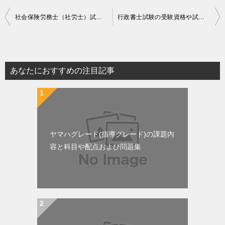
投
社会保険労務士（社労士）試験の受験資格や試験科目と難易度と合格率
行政書士試験の受験資格や試験科目と難易度や合格率
稿
ナ
ビ
あなたにおすすめの注目記事
ゲ
ー
シ
ョ
ヤマハグレード(指導グレード)の課題内
ン
容と科目や配点および問題集