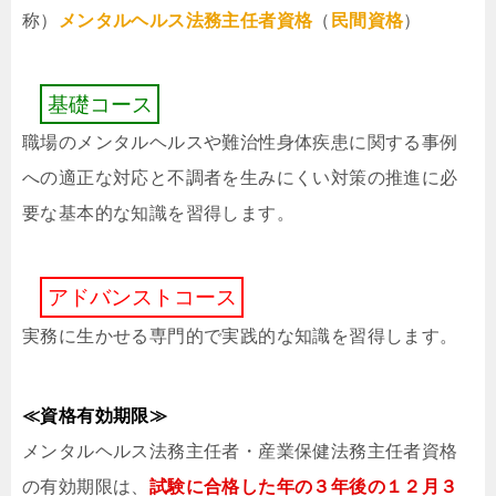
称）
メンタルヘルス法務主任者資格
（
民間資格
）
基
礎
コ
ー
ス
職場のメンタルヘルスや難治性身体疾患に関する事例
への適正な対応と不調者を生みにくい対策の推進に必
要な基本的な知識を習得します。
ア
ド
バ
ン
ス
ト
コ
ー
ス
実務に生かせる専門的で実践的な知識を習得します。
≪資格有効期限≫
メンタルヘルス法務主任者・産業保健法務主任者資格
の有効期限は、
試験に合格した年の３年後の１２⽉３