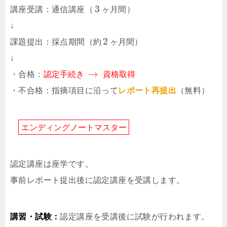
3
講座受講：通信講座（
ヶ
月
間
）
↓
2
課題提出：採点期間（
約
ヶ
月
間
）
↓
→
・合格：
認
定
手
続
き
資
格
取
得
・不合格：指摘項目に沿って
レポート再提出
（無料）
エ
ン
デ
ィ
ン
グ
ノ
ー
ト
マ
ス
タ
ー
認定講座は座学です。
事前レポート提出後に認定講座を受講します。
講習・試験：
認定講座を受講後に試験が行われます。