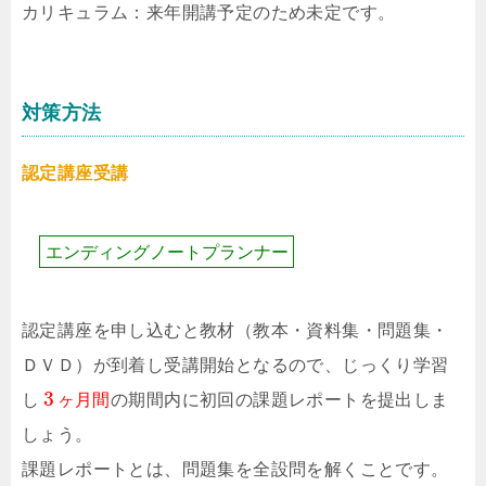
カリキュラム：来年開講予定のため未定です。
対策方法
認定講座受講
エ
ン
デ
ィ
ン
グ
ノ
ー
ト
プ
ラ
ン
ナ
ー
認定講座を申し込むと教材（教本・資料集・問題集・
ＤＶＤ）が到着し受講開始となるので、じっくり学習
3
し
ヶ
月
間
の期間内に初回の課題レポートを提出しま
しょう。
課題レポートとは、問題集を全設問を解くことです。