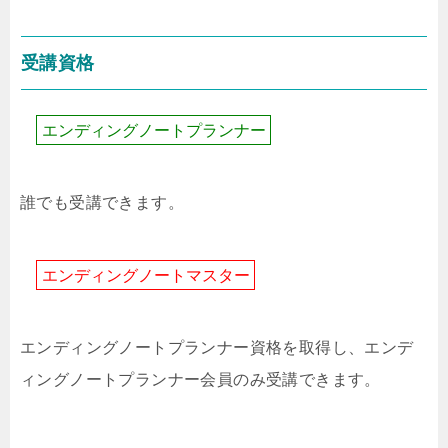
受講資格
エ
ン
デ
ィ
ン
グ
ノ
ー
ト
プ
ラ
ン
ナ
ー
誰でも受講できます。
エ
ン
デ
ィ
ン
グ
ノ
ー
ト
マ
ス
タ
ー
エンディングノートプランナー資格を取得し、エンデ
ィングノートプランナー会員のみ受講できます。