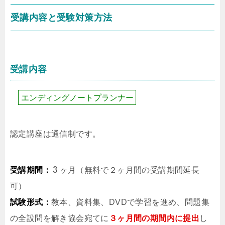
受講内容と受験対策方法
受講内容
エ
ン
デ
ィ
ン
グ
ノ
ー
ト
プ
ラ
ン
ナ
ー
認定講座は通信制です。
3
受講期間：
ヶ
月
（無料で２ヶ月間の受講期間延長
可）
試験形式：
教本、資料集、DVDで学習を進め、問題集
の全設問を解き協会宛てに
３ヶ月間の期間内に提出
し