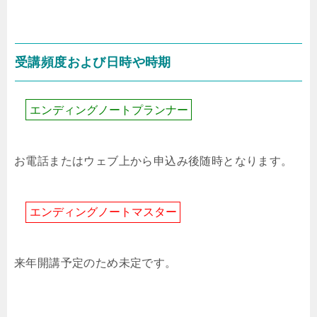
受講頻度および日時や時期
エ
ン
デ
ィ
ン
グ
ノ
ー
ト
プ
ラ
ン
ナ
ー
お電話またはウェブ上から申込み後随時となります。
エ
ン
デ
ィ
ン
グ
ノ
ー
ト
マ
ス
タ
ー
来年開講予定のため未定です。