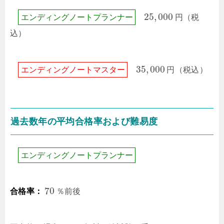
25
,
000
エ
ン
デ
ィ
ン
グ
ノ
ー
ト
プ
ラ
ン
ナ
ー
円
（税
込）
35
,
000
エ
ン
デ
ィ
ン
グ
ノ
ー
ト
マ
ス
タ
ー
円
（税込）
過去数年の平均合格率および難易度
エ
ン
デ
ィ
ン
グ
ノ
ー
ト
プ
ラ
ン
ナ
ー
70
合格率：
％前後