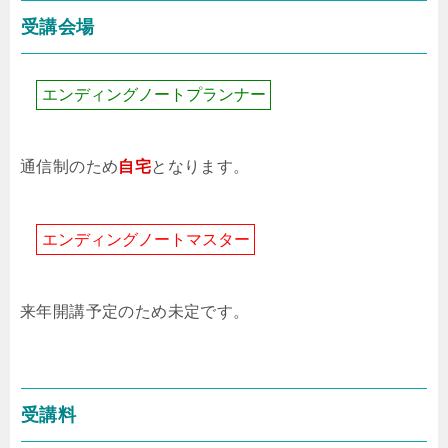
受講会場
エ
ン
デ
ィ
ン
グ
ノ
ー
ト
プ
ラ
ン
ナ
ー
通信制のため
自宅
となります。
エ
ン
デ
ィ
ン
グ
ノ
ー
ト
マ
ス
タ
ー
来年開講予定のため未定です。
受講料