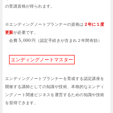
の受講資格が得られます。
※エンディングノートプランナーの資格は
２年に１度
更新
が必要です。
5
,
000
会費
円
（認定手続きが含まれ２年間有効）
エ
ン
デ
ィ
ン
グ
ノ
ー
ト
マ
ス
タ
ー
エンディングノートプランナーを育成する認定講座を
開催する講師としての知識や技術、本格的なエンディ
ングノート関連ビジネスを運営するための知識や技術
を習得できます。