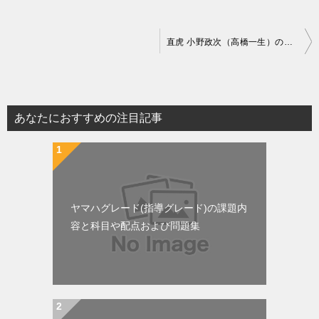
投
直虎 小野政次（高橋一生）の最期で政次ロス『鶴のうた』の内容と辞世の句
稿
ナ
ビ
あなたにおすすめの注目記事
ゲ
ー
シ
ョ
ヤマハグレード(指導グレード)の課題内
ン
容と科目や配点および問題集