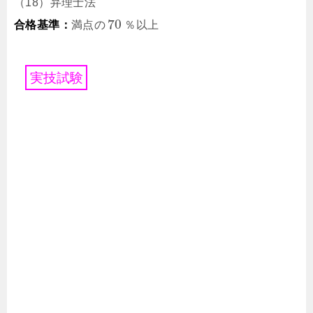
（18）弁理士法
70
合格基準：
満点の
％以上
実
技
試
験