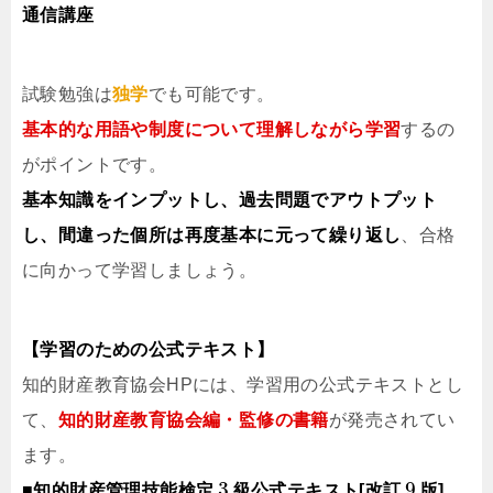
通信講座
試験勉強は
独学
でも可能です。
基本的な用語や制度について理解しながら学習
するの
がポイントです。
基本知識をインプットし、過去問題でアウトプット
し、間違った個所は再度基本に元って繰り返し
、合格
に向かって学習しましょう。
【学習のための公式テキスト】
知的財産教育協会HPには、学習用の公式テキストとし
て、
知的財産教育協会編・監修の書籍
が発売されてい
ます。
3
9
■知的財産管理技能検定
級公式テキスト[改訂
版]