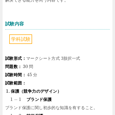
解決できる能力を問う内容です。
試験内容
学
科
試
験
試験形式：
マークシート方式 3肢択一式
30
問題数：
問
45
試験時間：
分
試験範囲：
1.
保護（競争力のデザイン）
1
−
1
ブランド保護
ブランド保護に関し初歩的な知識を有すること。