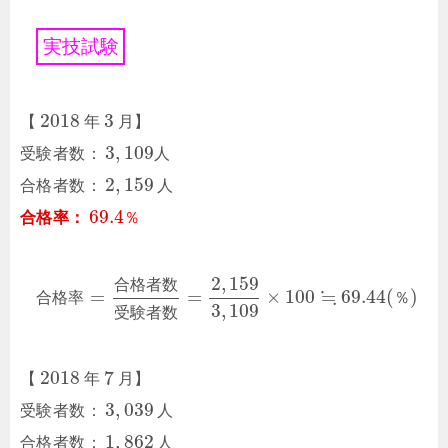
実
技
試
験
2018
3
【
年
月】
3
,
109
受験者数：
人
2
,
159
合格者数：
人
69.4
合格率：
％
2
,
159
合
格
者
数
≒
=
=
×
100
69.44
(
)
合
格
率
％
3
,
109
受
験
者
数
2018
7
【
年
月】
3
,
039
受験者数：
人
1
,
862
合格者数：
人