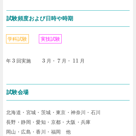
試験頻度および日時や時期
学
科
試
験
実
技
試
験
3
3
7
11
年
回実施
月・
月・
月
試験会場
北海道・宮城・茨城・東京・神奈川・石川
長野・静岡・愛知・京都・大阪・兵庫
岡山・広島・香川・福岡 他