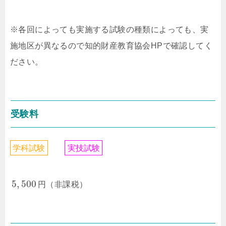
※各回によっても実施する試験の種類によっても、実
施地区が異なるので知的財産教育協会HPで確認してく
ださい。
受験料
学
科
試
験
実
技
試
験
5
,
500
円（非課税）