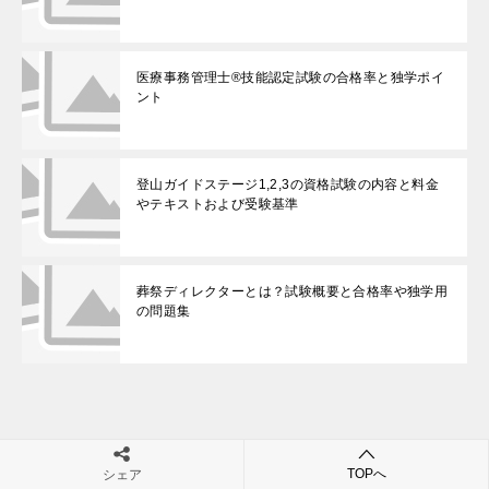
医療事務管理士®技能認定試験の合格率と独学ポイ
ント
登山ガイドステージ1,2,3の資格試験の内容と料金
やテキストおよび受験基準
葬祭ディレクターとは？試験概要と合格率や独学用
の問題集
投
知的財産管理技能検定の受験資格や日程と合格率および公式テキストと過去問
知的財産管理技能検定2級の受験資格や日程と試験内容および合格率と難易度
TOPへ
シェア