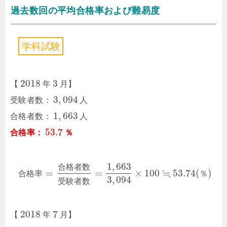
過去数回の平均合格率および難易度
学
科
試
験
2018
3
【
年
月】
3
,
094
受験者数：
人
1
,
663
合格者数：
人
53.7
合格率：
％
1
,
663
合
格
者
数
≒
=
=
×
100
53.74
(
)
合
格
率
％
3
,
094
受
験
者
数
2018
7
【
年
月】