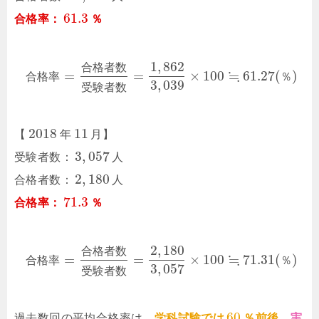
61.3
合格率：
％
1
,
862
合
格
者
数
≒
=
=
×
100
61.27
(
)
合
格
率
％
3
,
039
受
験
者
数
2018
11
【
年
月】
3
,
057
受験者数：
人
2
,
180
合格者数：
人
71.3
合格率：
％
2
,
180
合
格
者
数
≒
=
=
×
100
71.31
(
)
合
格
率
％
3
,
057
受
験
者
数
60
過去数回の平均合格率は、
学科試験では
％前後
、
実