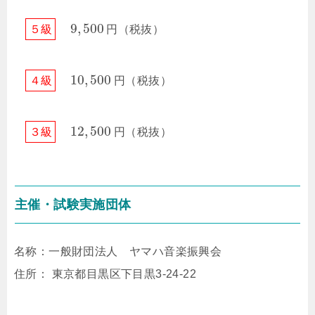
9
,
500
５
級
円（税抜）
10
,
500
４
級
円（税抜）
12
,
500
３
級
円（税抜）
主催・試験実施団体
名称：一般財団法人 ヤマハ音楽振興会
住所： 東京都目黒区下目黒3-24-22