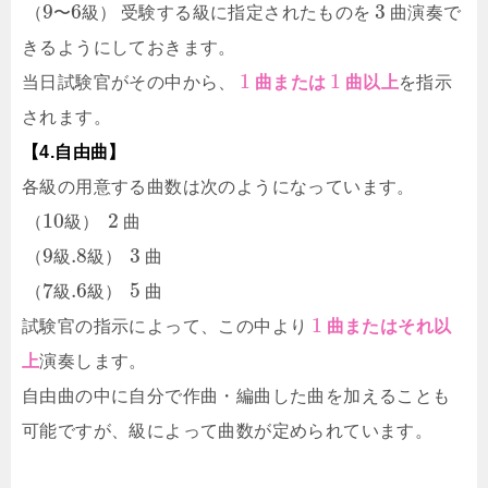
9
6
3
（
〜
級
）
受験する級に指定されたものを
曲演奏で
きるようにしておきます。
1
1
当日試験官がその中から、
曲または
曲以上
を指示
されます。
【4.自由曲】
各級の用意する曲数は次のようになっています。
10
2
（
級
）
曲
9
.8
3
（
級
級
）
曲
7
.6
5
（
級
級
）
曲
1
試験官の指示によって、この中より
曲またはそれ以
上
演奏します。
自由曲の中に自分で作曲・編曲した曲を加えることも
可能ですが、級によって曲数が定められています。