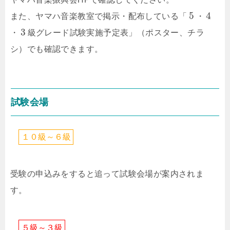
5
4
また、ヤマハ音楽教室で掲示・配布している「
・
3
・
級グレード試験実施予定表」（ポスター、チラ
シ）でも確認できます。
試験会場
１
０
級
～
６
級
受験の申込みをすると追って試験会場が案内されま
す。
５
級
～
３
級