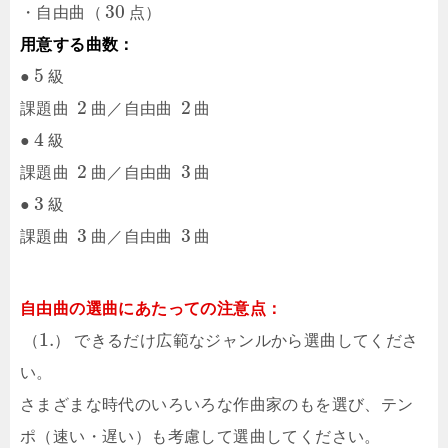
30
・自由曲（
点）
用意する曲数：
5
●
級
2
2
課題曲
曲／自由曲
曲
4
●
級
2
3
課題曲
曲／自由曲
曲
3
●
級
3
3
課題曲
曲／自由曲
曲
自由曲の選曲にあたっての注意点：
1.
（
）
できるだけ広範なジャンルから選曲してくださ
い。
さまざまな時代のいろいろな作曲家のもを選び、テン
ポ（速い・遅い）も考慮して選曲してください。