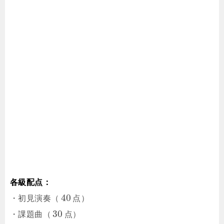
各級配点：
40
・初見演奏（
点）
30
・課題曲（
点）