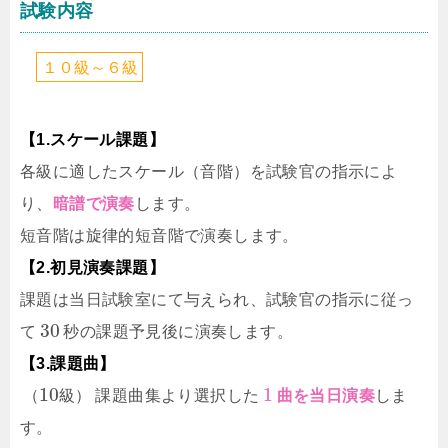
試験内容
１
０
級
～
６
級
【1.スケール課題】
各級に適したスケール（音階）を試験官の指示によ
り、
暗譜で演奏
します。
短音階は旋律的短音階で演奏します。
【2.初見演奏課題】
課題は当日試験室にて与えられ、試験官の指示に従っ
30
て
秒の課題予見後に演奏します。
【3.課題曲】
10
1
（
級
）
課題曲集より選択した
曲を当日演奏
しま
す。