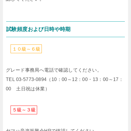
試験頻度および日時や時期
１
０
級
～
６
級
グレード事務局へ電話で確認してください。
TEL 03-5773-0894（10：00～12：00・13：00～17：
00 土日祝は休業）
５
級
～
３
級
ヤマハ音楽振興会HPで確認してください。