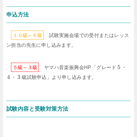
申込方法
１
０
級
～
６
級
試験実施会場での受付またはレッス
ン担当の先生に申し込みます。
5
５
級
～
３
級
ヤマハ音楽振興会HP「グレード
・
4
3
・
級試験申込」より申し込みます。
試験内容と受験対策方法