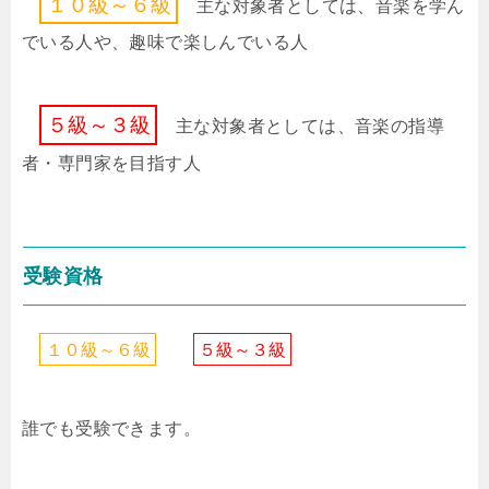
１
０
級
～
６
級
主な対象者としては、音楽を学ん
でいる人や、趣味で楽しんでいる人
５
級
～
３
級
主な対象者としては、音楽の指導
者・専門家を目指す人
受験資格
１
０
級
～
６
級
５
級
～
３
級
誰でも受験できます。