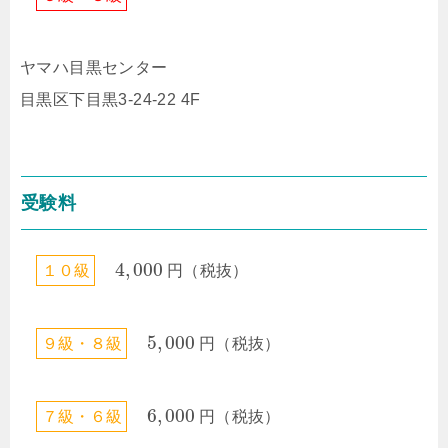
ヤマハ目黒センター
目黒区下目黒3-24-22 4F
受験料
4
,
000
１
０
級
円（税抜）
5
,
000
９
級
・
８
級
円（税抜）
6
,
000
７
級
・
６
級
円（税抜）