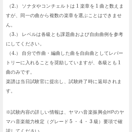
2.
1
1
（
）
ソナタやコンチェルトは
楽章を
曲と数えま
すが、同一の曲から複数の楽章を選ぶことはできませ
ん。
3.
（
）
レベルは各級とも課題曲および自由曲例を参考
にしてください。
4.
（
）
自分で作曲・編曲した曲を自由曲としてレパー
1
トリーに入れることを奨励していますが、各級とも
曲のみです。
楽譜は当日試験官に提出し、試験終了時に返却されま
す。
※試験内容の詳しい情報は、ヤマハ音楽振興会HPのヤ
5
4
3
マハ音楽能力検定（グレード
・
・
級）要項で確
認してください。