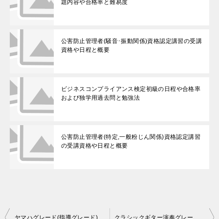
題内容や合格率と難易度
公害防止管理者(騒音･振動関係)資格認定講習の受講
資格や日程と概要
ビジネスコンプライアンス検定初級の日程や合格率
および独学用過去問と勉強法
公害防止管理者(特定,一般粉じん関係)資格認定講習
の受講資格や日程と概要
投
ヤマハグレード(指導グレード)の課題内容と科目や配点および問題集
クラシックギター演奏グレードの課題曲数や配点などの試験内容